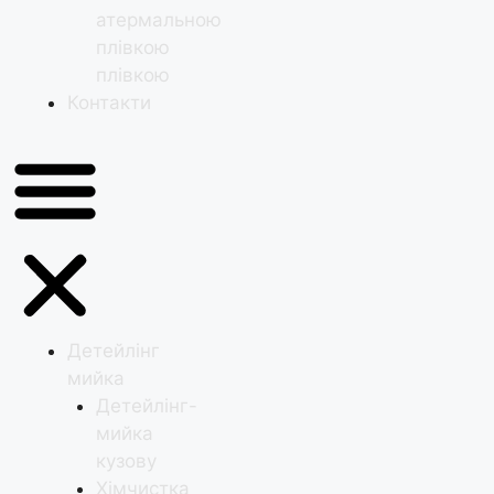
атермальною
плівкою
плівкою
Контакти
Детейлінг
мийка
Детейлінг-
мийка
кузову
Хімчистка