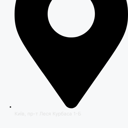
Київ, пр-т Леся Курбаса 1-Б