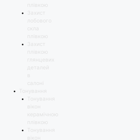
плівкою
Захист
лобового
скла
плівкою
Захист
плівкою
глянцевих
деталей
в
салоні
Тонування
Тонування
вікон
керамічною
плівкою
Тонування
вікон