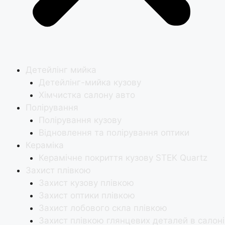
Детейлінг мийка
Детейлінг-мийка кузову
Хімчистка салону авто
Полірування
Полірування кузову
Відновлення та полірування оптики
Кераміка
Керамічне покриття кузову STEK Quartz
Захист плівкою
Захист кузову плівкою
Захист оптики плівкою
Захист лобового скла плівкою
Захист плівкою глянцевих деталей в салоні