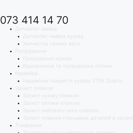
073 414 14 70
Детейлінг мийка
Детейлінг-мийка кузову
Хімчистка салону авто
Полірування
Полірування кузову
Відновлення та полірування оптики
Кераміка
Керамічне покриття кузову STEK Quartz
Захист плівкою
Захист кузову плівкою
Захист оптики плівкою
Захист лобового скла плівкою
Захист плівкою глянцевих деталей в салоні
Тонування
Тонування вікон керамічною плівкою