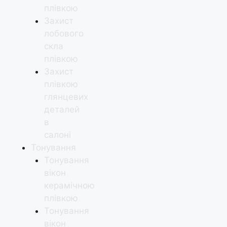
плівкою
Захист
лобового
скла
плівкою
Захист
плівкою
глянцевих
деталей
в
салоні
Тонування
Тонування
вікон
керамічною
плівкою
Тонування
вікон