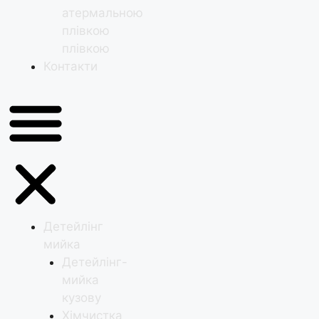
атермальною
плівкою
плівкою
Контакти
Детейлінг
мийка
Детейлінг-
мийка
кузову
Хімчистка