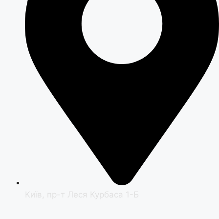
Київ, пр-т Леся Курбаса 1-Б